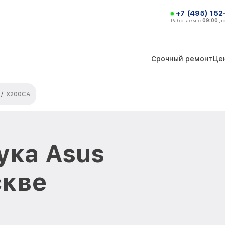
+7 (495) 152
Работаем с
09:00
д
Срочный ремонт
Це
/
X200CA
ука Asus
скве