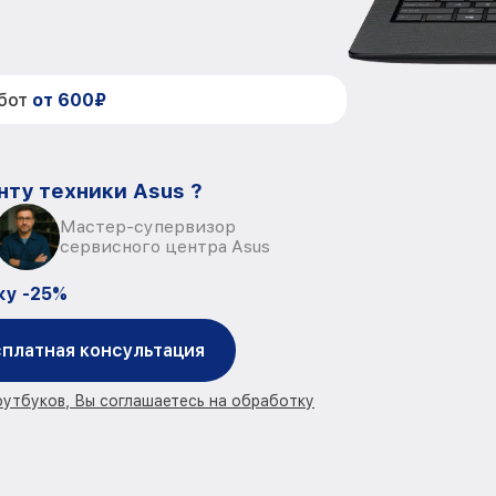
абот
от 600₽
нту техники Asus ?
Мастер-супервизор
сервисного центра Asus
ку -25%
платная консультация
оутбуков, Вы соглашаетесь на обработку