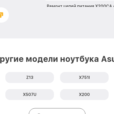
Ремонт цепей питания X200CA 
Замена жесткого диска X200CA
Установка драйверов X200CA A
Замена вебкамеры X200CA Asu
Ремонт петель крышки X200CA
ругие модели ноутбука As
Настройка Wi-Fi X200CA Asus
Замена шим-контроллера X200
Z13
X751l
Замена контроллера питания X
X507U
X200
Замена тачпада X200CA Asus
Замена USB порта X200CA Asus