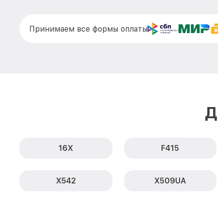
Принимаем все формы оплаты
Д
16X
F415
X542
X509UA