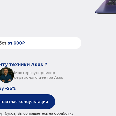
абот
от 600₽
нту техники Asus ?
Мастер-супервизор
сервисного центра Asus
ку -25%
платная консультация
оутбуков, Вы соглашаетесь на обработку