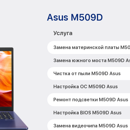
Asus M509D
Услуга
Замена материнской платы M5
Замена южного моста M509D A
Чистка от пыли M509D Asus
Настройка ОС M509D Asus
Ремонт подсветки M509D Asus
Настройка BIOS M509D Asus
Замена видеочипа M509D Asus