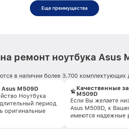
Еще преимущества
на ремонт ноутбука Asus
ются в наличии более 3.700 комплектующих 
Качественные за
 Asus M509D
M509D
ойство Ноутбука
Если Вы желаете ни
 длительный период
Asus M509D, к Ваше
ть оригинальные
имеются надежные 