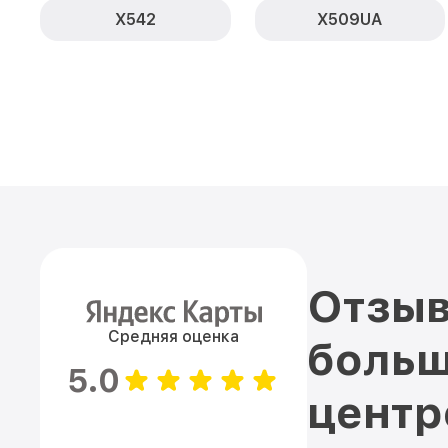
X542
X509UA
Отзыв
Средняя оценка
больш
5.0
цент