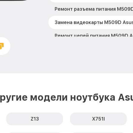
Ремонт разъема питания M509D
Замена видеокарты M509D Asu
Ремонт цепей питания M509D A
Замена жесткого диска M509D
Установка драйверов M509D As
Замена вебкамеры M509D Asus
Ремонт петель крышки M509D 
ругие модели ноутбука As
Настройка Wi-Fi M509D Asus
Замена шим-контроллера M509
Z13
X751l
Замена контроллера питания M