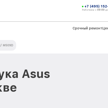
+7 (495) 152
Работаем с
09:00
д
Срочный ремонт
Це
/
M509D
ука Asus
кве