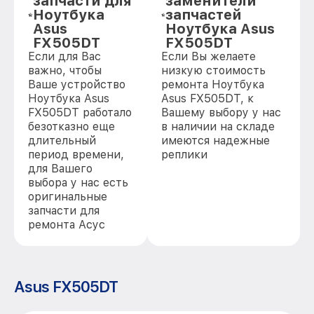
запчасти для
заменители
Ноутбука
запчастей
Asus
Ноутбука Asus
FX505DT
FX505DT
Если для Вас
Если Вы желаете
важно, чтобы
низкую стоимость
Ваше устройство
ремонта Ноутбука
Ноутбука Asus
Asus FX505DT, к
FX505DT работало
Вашему выбору у нас
безотказно еще
в наличии на складе
длительный
имеются надежные
период времени,
реплики
для Вашего
выбора у нас есть
оригинальные
запчасти для
ремонта Асус
Asus FX505DT