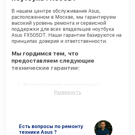
В нашем центре обслуживания Asus,
расположенном в Москве, мы гарантируем
высокий уровень ремонта и сервисной
поддержки для всех владельцев ноутбука
Asus FX505DT. Наши гарантии базируются на
принципах доверия и ответственности.
Мы гордимся тем, что
предоставляем следующие
технические гарантии:
Использование оригинальных
запчастей
– для всех видов сервиса
Развернуть
применяются исключительно
оригинальные детали.
Опытные мастера
– проверенные
специалисты с опытом и сертификацией.
Выполнение работ вовремя
–
Есть вопросы по ремонту
восстановление ноутбука FX505DT
техники Asus ?
выполняется строго в оговоренные