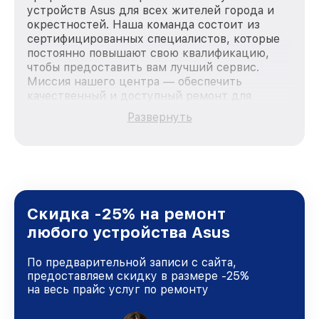
устройств Asus для всех жителей города и
окрестностей. Наша команда состоит из
сертифицированных специалистов, которые
постоянно повышают свою квалификацию,
чтобы предоставить вам лучший сервис.
Миссия нашего центра — обеспечить
качественный и доступный ремонт для
каждого пользователя продукции Asus, вне
Развернуть
зависимости от сложности поломки. Мы
стремимся к тому, чтобы каждый клиент был
удовлетворен скоростью и качеством
предоставляемых услуг. Наша цель — стать
лучшим сервисным центром Asus в городе
Москве, постоянно повышая уровень доверия
и лояльности наших клиентов.
Скидка -25% на ремонт
любого устройства Asus
По предварительной записи с сайта,
предоставляем скидку в размере -25%
на весь прайс услуг по ремонту