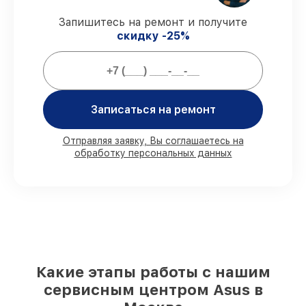
сроки.
Запишитесь на ремонт и получите
Подтвержденная гарантия
–
скидку -25%
предоставляем официальное
гарантийное сопровождение после
починки.
Мы гарантируем:
Записаться на ремонт
80%
работ с возможностью
Отправляя заявку, Вы соглашаетесь на
обработку персональных данных
присутствовать
90%
комплектующих для ноутбуков
имеются в наличии или быстро
поставляются
Качественные реплики и
оригинальные детали по вашему
выбору
– под любые финансовые
возможности
85%
работ в течение пары часов, при
Какие этапы работы с нашим
условии, что обслуживание началось
сервисным центром Asus в
сразу