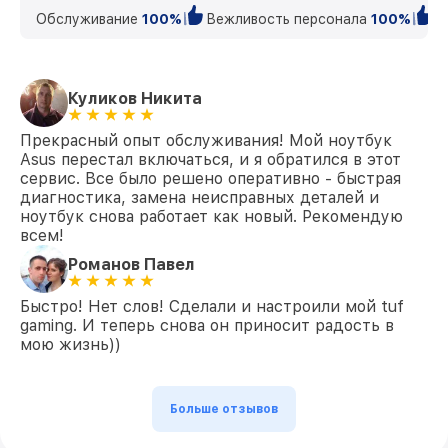
Обслуживание
100%
Вежливость персонала
100%
К
Замена корпуса FX505DT Asus
от 890₽
Замена HDMI FX505DT Asus
от 600₽
Куликов Никита
Прекрасный опыт обслуживания! Мой ноутбук
Asus перестал включаться, и я обратился в этот
сервис. Все было решено оперативно - быстрая
диагностика, замена неисправных деталей и
ноутбук снова работает как новый. Рекомендую
всем!
Романов Павел
Быстро! Нет слов! Сделали и настроили мой tuf
gaming. И теперь снова он приносит радость в
мою жизнь))
Больше отзывов