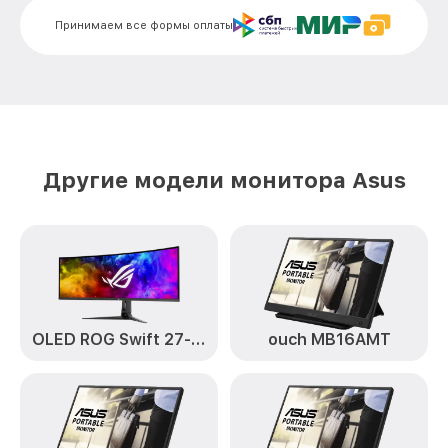
Замена электронных компонентов
от 1900₽
Принимаем все формы оплаты
VG279Q Asus
Другие модели монитора Asus
OLED ROG Swift 27-дюймовый
ouch MB16AMT