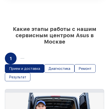
оригинальные детали по вашему
выбору
– для любого бюджета
85%
работ в течение пары часов, при
условии, что обслуживание началось
сразу
Какие этапы работы с нашим
сервисным центром Asus в
Москве
1
Прием и доставка
Диагностика
Ремонт
Результат