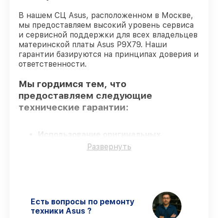
В нашем СЦ Asus, расположенном в Москве,
мы предоставляем высокий уровень сервиса
и сервисной поддержки для всех владельцев
материнской платы Asus P9X79. Наши
гарантии базируются на принципах доверия и
ответственности.
Мы гордимся тем, что
предоставляем следующие
технические гарантии:
Использование оригинальных
запчастей
– для всех видов сервиса
Развернуть
применяются исключительно
оригинальные детали.
Сертифицированные инженеры
–
мастера проходят строгий отбор и
регулярное обучение.
Есть вопросы по ремонту
Выполнение работ вовремя
–
техники Asus ?
восстановление материнской платы