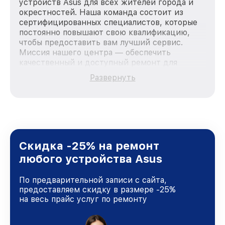
устройств Asus для всех жителей города и
окрестностей. Наша команда состоит из
сертифицированных специалистов, которые
постоянно повышают свою квалификацию,
чтобы предоставить вам лучший сервис.
Миссия нашего центра — обеспечить
качественный и доступный ремонт для
каждого пользователя продукции Asus, вне
Развернуть
зависимости от сложности поломки. Мы
стремимся к тому, чтобы каждый клиент был
удовлетворен скоростью и качеством
предоставляемых услуг. Наша цель — стать
лучшим сервисным центром Asus в городе
Москве, постоянно повышая уровень доверия
и лояльности наших клиентов.
Скидка -25% на ремонт
любого устройства Asus
По предварительной записи с сайта,
предоставляем скидку в размере -25%
на весь прайс услуг по ремонту