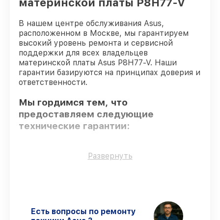
материнской платы P8H77-V
В нашем центре обслуживания Asus,
расположенном в Москве, мы гарантируем
высокий уровень ремонта и сервисной
поддержки для всех владельцев
материнской платы Asus P8H77-V. Наши
гарантии базируются на принципах доверия и
ответственности.
Мы гордимся тем, что
предоставляем следующие
технические гарантии:
Использование оригинальных
Развернуть
запчастей
– гарантируем использование
фирменных запчастей для обслуживания.
Сертифицированные инженеры
– все
работники проходят обязательное
обучение и ежегодную аттестацию, что
Есть вопросы по ремонту
подтверждает их уровень мастерства.