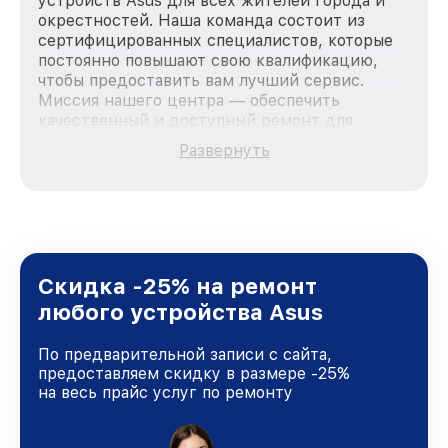
устройств Asus для всех жителей города и
окрестностей. Наша команда состоит из
сертифицированных специалистов, которые
постоянно повышают свою квалификацию,
чтобы предоставить вам лучший сервис.
Миссия нашего центра — обеспечить
качественный и доступный ремонт для
каждого пользователя продукции Asus, вне
Развернуть
зависимости от сложности поломки. Мы
стремимся к тому, чтобы каждый клиент был
удовлетворен скоростью и качеством
предоставляемых услуг. Наша цель — стать
лучшим сервисным центром Asus в городе
Москве, постоянно повышая уровень доверия
и лояльности наших клиентов.
Скидка -25% на ремонт
любого устройства Asus
По предварительной записи с сайта,
предоставляем скидку в размере -25%
на весь прайс услуг по ремонту