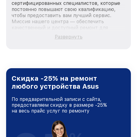
сертифицированных специалистов, которые
постоянно повышают свою квалификацию,
чтобы предоставить вам лучший сервис.
Миссия нашего центра — обеспечить
качественный и доступный ремонт для
каждого пользователя продукции Asus, вне
Развернуть
зависимости от сложности поломки. Мы
стремимся к тому, чтобы каждый клиент был
удовлетворен скоростью и качеством
предоставляемых услуг. Наша цель — стать
лучшим сервисным центром Asus в городе
Москве, постоянно повышая уровень доверия
и лояльности наших клиентов.
Скидка -25% на ремонт
любого устройства Asus
По предварительной записи с сайта,
предоставляем скидку в размере -25%
на весь прайс услуг по ремонту