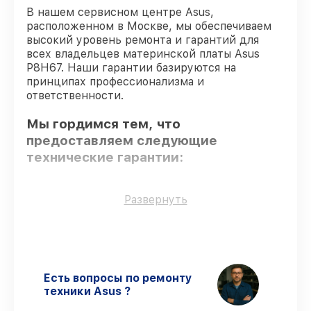
В нашем сервисном центре Asus,
расположенном в Москве, мы обеспечиваем
высокий уровень ремонта и гарантий для
всех владельцев материнской платы Asus
P8H67. Наши гарантии базируются на
принципах профессионализма и
ответственности.
Мы гордимся тем, что
предоставляем следующие
технические гарантии:
Использование оригинальных
Развернуть
запчастей
– для всех видов сервиса
применяются исключительно
оригинальные детали.
Квалифицированные специалисты
–
проверенные специалисты с опытом и
Есть вопросы по ремонту
сертификацией.
техники Asus ?
Выполнение работ вовремя
–
соблюдаем сроки сервиса материнской