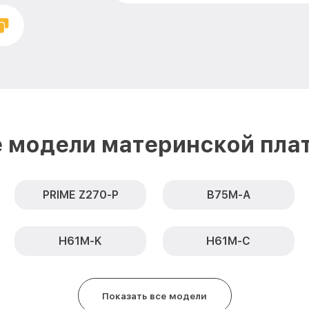
 модели материнской пла
PRIME Z270-P
B75M-A
H61M-K
H61M-C
Показать все модели