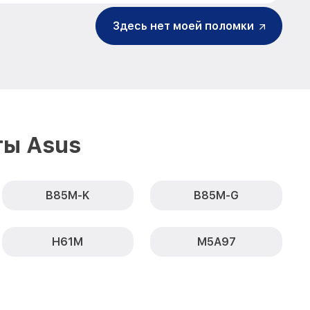
Здесь нет моей поломки
ты Asus
B85M-K
B85M-G
H61M
M5A97