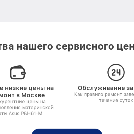
ва нашего сервисного цен
 низкие цены на
Обслуживание за 
монт в Москве
Как правило ремонт зав
течение суток
курентные цены на
новление материнской
аты Asus P8H61-M