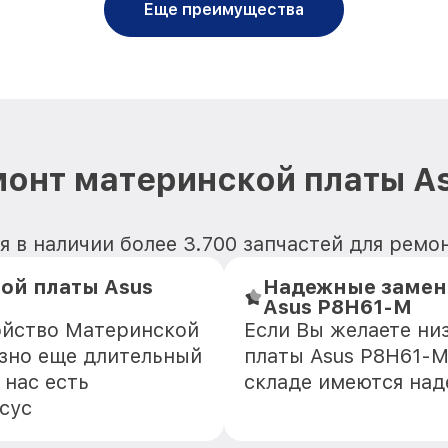
Еще преимущества
монт материнской платы A
 в наличии более 3.700 запчастей для рем
ой платы Asus
Надежные замен
Asus P8H61-M
ойство Материнской
Если Вы желаете ни
азно еще длительный
платы Asus P8H61-M
 нас есть
складе имеются на
сус