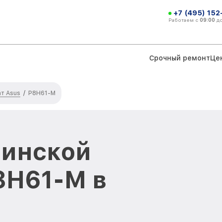
+7 (495) 152
Работаем с
09:00
д
Срочный ремонт
Це
т Asus
/
P8H61-M
ринской
8H61-M в