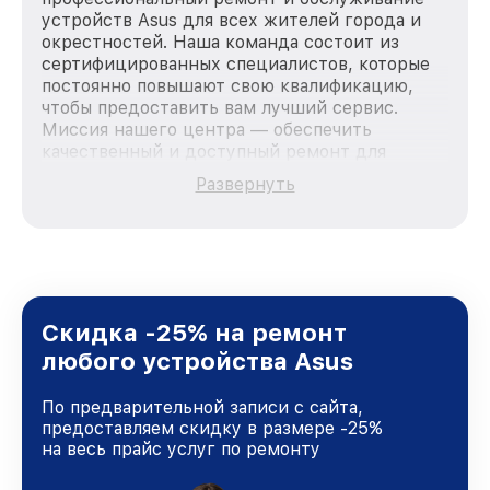
устройств Asus для всех жителей города и
окрестностей. Наша команда состоит из
сертифицированных специалистов, которые
постоянно повышают свою квалификацию,
чтобы предоставить вам лучший сервис.
Миссия нашего центра — обеспечить
качественный и доступный ремонт для
каждого пользователя продукции Asus, вне
Развернуть
зависимости от сложности поломки. Мы
стремимся к тому, чтобы каждый клиент был
удовлетворен скоростью и качеством
предоставляемых услуг. Наша цель — стать
лучшим сервисным центром Asus в городе
Москве, постоянно повышая уровень доверия
и лояльности наших клиентов.
Скидка -25% на ремонт
любого устройства Asus
По предварительной записи с сайта,
предоставляем скидку в размере -25%
на весь прайс услуг по ремонту