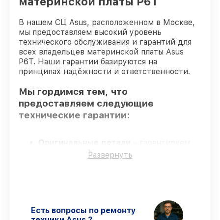
материнской платы P6T
В нашем СЦ Asus, расположенном в Москве,
мы предоставляем высокий уровень
технического обслуживания и гарантий для
всех владельцев материнской платы Asus
P6T. Наши гарантии базируются на
принципах надёжности и ответственности.
Мы гордимся тем, что
предоставляем следующие
технические гарантии:
Оригинальные детали
– гарантируем
использование фирменных запчастей для
Развернуть
обслуживания.
Квалифицированные специалисты
–
мастера проходят строгий отбор и
регулярное обучение.
Точное соблюдение сроков
–
Есть вопросы по ремонту
соблюдаем сроки сервиса материнской
техники Asus ?