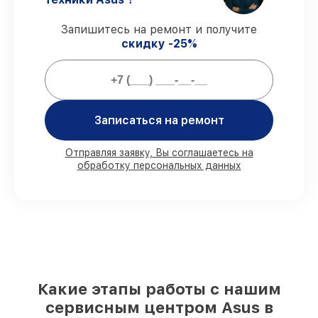
платы P6T, согласованные с клиентом.
Сервис с гарантией
– все работы по
Запишитесь на ремонт и получите
восстановлению проводятся с
скидку -25%
официальной гарантией.
Мы гарантируем:
Записаться на ремонт
80%
работ в вашем присутствии
90%
комплектующих для материнских
плат на складе или доступны для
Отправляя заявку, Вы соглашаетесь на
обработку персональных данных
срочного заказа
Подбор оригинальных комплектующих
и надежных реплик с возможностью
выбрать
– с учётом всех запросов
85%
работ за 1–2 часа, при немедленном
начале работ
Какие этапы работы с нашим
сервисным центром Asus в