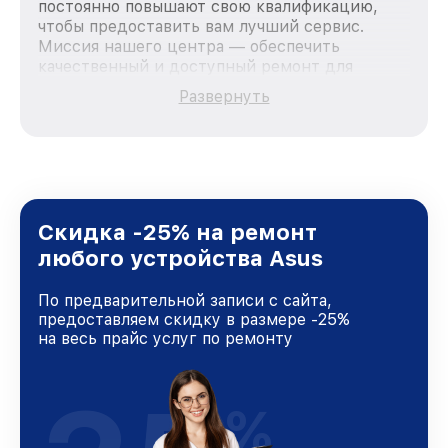
постоянно повышают свою квалификацию,
чтобы предоставить вам лучший сервис.
Миссия нашего центра — обеспечить
качественный и доступный ремонт для
каждого пользователя продукции Asus, вне
Развернуть
зависимости от сложности поломки. Мы
стремимся к тому, чтобы каждый клиент был
удовлетворен скоростью и качеством
предоставляемых услуг. Наша цель — стать
лучшим сервисным центром Asus в городе
Москве, постоянно повышая уровень доверия
и лояльности наших клиентов.
Скидка -25% на ремонт
любого устройства Asus
По предварительной записи с сайта,
предоставляем скидку в размере -25%
на весь прайс услуг по ремонту
%