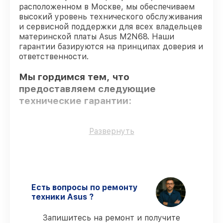
расположенном в Москве, мы обеспечиваем
высокий уровень технического обслуживания
и сервисной поддержки для всех владельцев
материнской платы Asus M2N68. Наши
гарантии базируются на принципах доверия и
ответственности.
Мы гордимся тем, что
предоставляем следующие
технические гарантии:
Только фирменные комплектующие
–
Развернуть
для всех видов сервиса применяются
исключительно оригинальные детали.
Сертифицированные инженеры
–
мастера проходят строгий отбор и
регулярное обучение.
Есть вопросы по ремонту
Выполнение работ вовремя
–
техники Asus ?
соблюдаем сроки сервиса материнской
платы M2N68, согласованные с
Запишитесь на ремонт и получите
клиентом.