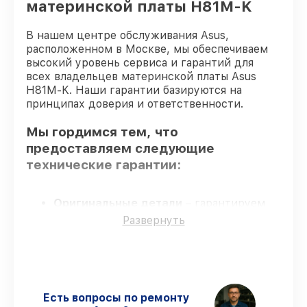
материнской платы H81M-K
В нашем центре обслуживания Asus,
расположенном в Москве, мы обеспечиваем
высокий уровень сервиса и гарантий для
всех владельцев материнской платы Asus
H81M-K. Наши гарантии базируются на
принципах доверия и ответственности.
Мы гордимся тем, что
предоставляем следующие
технические гарантии:
Оригинальные детали
– гарантируем
использование фирменных запчастей для
Развернуть
обслуживания.
Опытные мастера
– проверенные
специалисты с опытом и сертификацией.
Выполнение работ вовремя
–
восстановление материнской платы
Есть вопросы по ремонту
H81M-K выполняется строго в