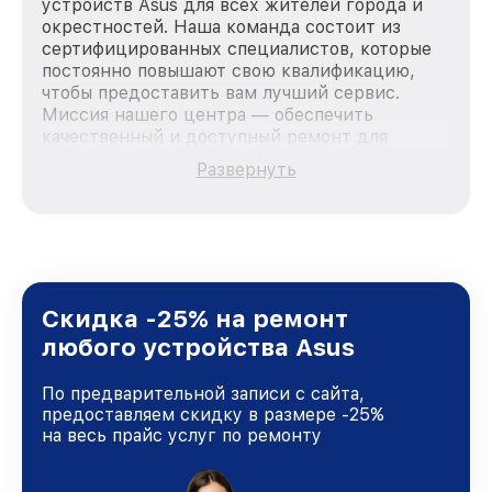
устройств Asus для всех жителей города и
окрестностей. Наша команда состоит из
сертифицированных специалистов, которые
постоянно повышают свою квалификацию,
чтобы предоставить вам лучший сервис.
Миссия нашего центра — обеспечить
качественный и доступный ремонт для
каждого пользователя продукции Asus, вне
Развернуть
зависимости от сложности поломки. Мы
стремимся к тому, чтобы каждый клиент был
удовлетворен скоростью и качеством
предоставляемых услуг. Наша цель — стать
лучшим сервисным центром Asus в городе
Москве, постоянно повышая уровень доверия
и лояльности наших клиентов.
Скидка -25% на ремонт
любого устройства Asus
По предварительной записи с сайта,
предоставляем скидку в размере -25%
на весь прайс услуг по ремонту