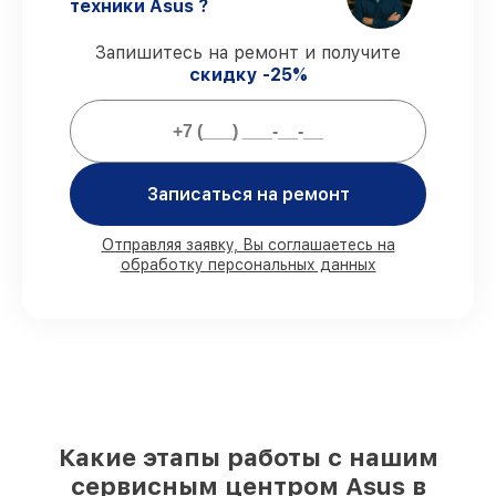
техники Asus ?
оговоренные сроки.
Сервис с гарантией
– обслуживаем
Запишитесь на ремонт и получите
материнских плат всегда со строгим
скидку -25%
соблюдением гарантийных обязательств.
Мы гарантируем:
Записаться на ремонт
80%
работ с возможностью
присутствовать
90%
комплектующих для материнских
Отправляя заявку, Вы соглашаетесь на
обработку персональных данных
плат на складе или доступны для
быстрой доставки
Оригинальные запчасти и
качественные реплики на ваш выбор
–
под любые финансовые возможности
85%
работ быстро и без задержек, при
условии, что обслуживание началось
сразу
Какие этапы работы с нашим
сервисным центром Asus в