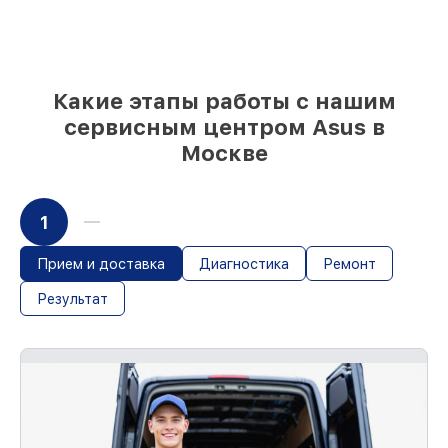
и надежных реплик с возможностью
выбрать
– с учётом всех запросов
85%
работ за 1–2 часа, если мастер
приступает к восстановлению сразу
Какие этапы работы с нашим
сервисным центром Asus в
Москве
1
Прием и доставка
Диагностика
Ремонт
Результат