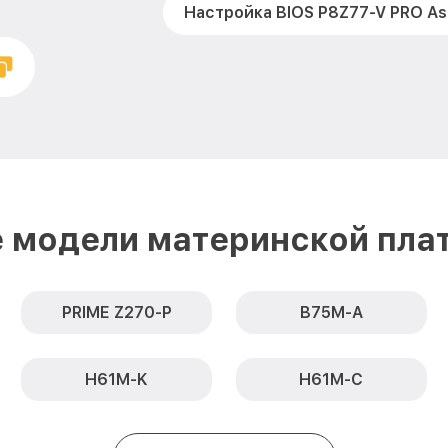
Настройка BIOS P8Z77-V PRO As
 модели материнской пла
PRIME Z270-P
B75M-A
H61M-K
H61M-C