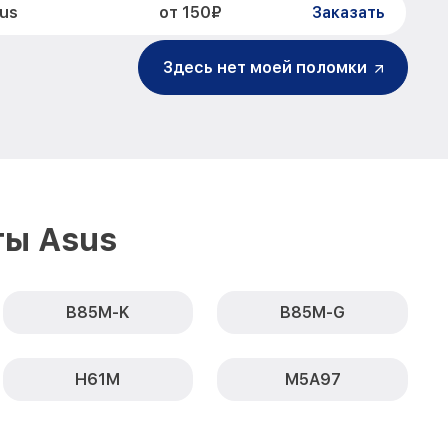
от 150₽
us
Заказать
Здесь нет моей поломки
ты Asus
B85M-K
B85M-G
H61M
M5A97