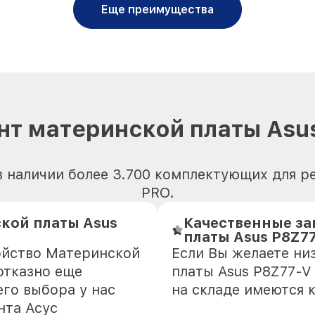
Еще преимущества
нт материнской платы Asu
в наличии более 3.700 комплектующих для р
PRO.
кой платы Asus
Качественные за
платы Asus P8Z7
ойство Материнской
Если Вы желаете ни
отказно еще
платы Asus P8Z77-V
го выбора у нас
на складе имеются 
нта Асус