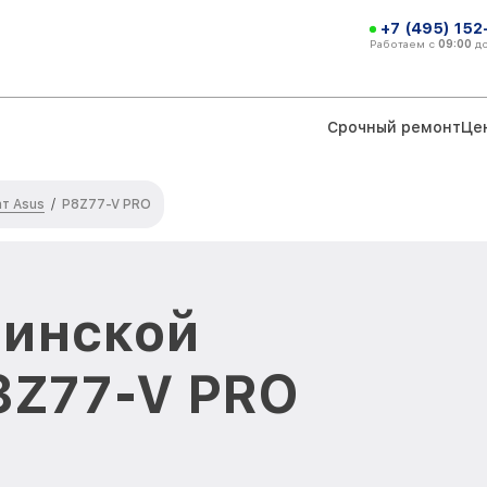
+7 (495) 152
Работаем с
09:00
д
Срочный ремонт
Це
т Asus
/
P8Z77-V PRO
ринской
8Z77-V PRO