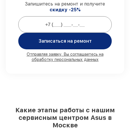
Запишитесь на ремонт и получите
Гарантийное обслуживание
– все
скидку -25%
работы по восстановлению проводятся с
официальной гарантией.
Мы гарантируем:
Записаться на ремонт
80%
работ с возможностью
присутствовать
Отправляя заявку, Вы соглашаетесь на
обработку персональных данных
90%
комплектующих для материнских
плат на складе или доступны для
срочного заказа
Подбор оригинальных комплектующих
и надежных реплик с возможностью
выбрать
– под любые финансовые
возможности
85%
работ в течение пары часов, если
мастер приступает к восстановлению
Какие этапы работы с нашим
сразу
сервисным центром Asus в
Москве