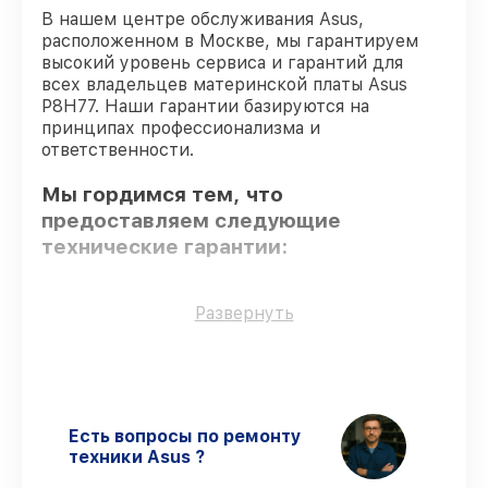
В нашем центре обслуживания Asus,
расположенном в Москве, мы гарантируем
высокий уровень сервиса и гарантий для
всех владельцев материнской платы Asus
P8H77. Наши гарантии базируются на
принципах профессионализма и
ответственности.
Мы гордимся тем, что
предоставляем следующие
технические гарантии:
Только фирменные комплектующие
–
Развернуть
гарантируем использование фирменных
запчастей для обслуживания.
Сертифицированные инженеры
–
мастера проходят строгий отбор и
регулярное обучение.
Есть вопросы по ремонту
Соблюдение сроков починки
–
техники Asus ?
гарантируем завершение работ без
задержек.