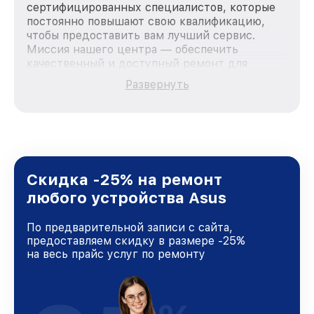
сертифицированных специалистов, которые
постоянно повышают свою квалификацию,
чтобы предоставить вам лучший сервис.
Миссия нашего центра — обеспечить
качественный и доступный ремонт для
каждого пользователя продукции Asus, вне
Развернуть
зависимости от сложности поломки. Мы
стремимся к тому, чтобы каждый клиент был
удовлетворен скоростью и качеством
предоставляемых услуг. Наша цель — стать
лучшим сервисным центром Asus в городе
Москве, постоянно повышая уровень доверия
и лояльности наших клиентов.
Скидка -25% на ремонт
любого устройства Asus
По предварительной записи с сайта,
предоставляем скидку в размере -25%
на весь прайс услуг по ремонту